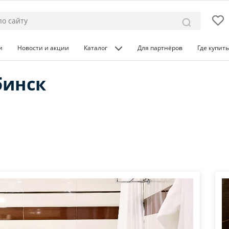
и
Новости и акции
Каталог
Для партнёров
Где купить
бинск