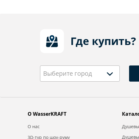
Где купить?
Выберите город
О WasserKRAFT
Катал
О нас
Душевы
Душевы
3D-тур по шоу-руму