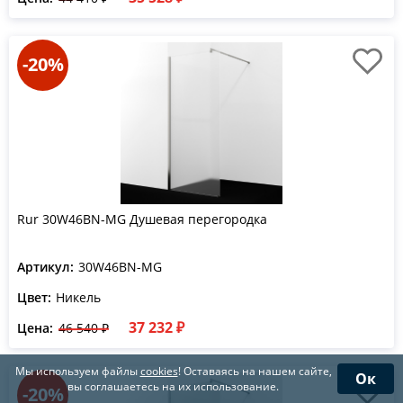
-20%
Rur 30W46BN-MG Душевая перегородка
Артикул:
30W46BN-MG
Цвет:
Никель
37 232 ₽
Цена:
46 540 ₽
Мы используем файлы
cookies
! Оставаясь на нашем сайте,
Ок
вы соглашаетесь на их использование.
-20%