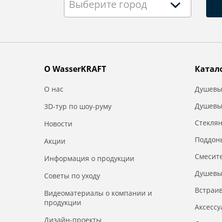
Выберите город
О WasserKRAFT
Катал
О нас
Душевы
Душевы
3D-тур по шоу-руму
Стекля
Новости
Поддон
Акции
Смесит
Информация о продукции
Душевы
Советы по уходу
Встраи
Видеоматериалы о компании и
продукции
Аксесс
Дизайн-проекты