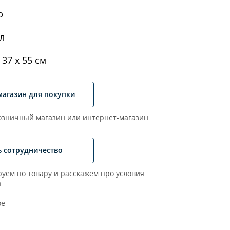
р
л
 37 x 55 см
магазин для покупки
зничный магазин или интернет-магазин
ь сотрудничество
уем по товару и расскажем про условия
а
ое