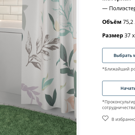
Полиэсте
Объём
75,2 
Размер
37 x
Выбрать 
*Ближайший ро
Начат
*Проконсультир
сотрудничеств
В избранн