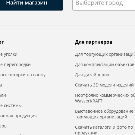
Выберите город
Найти магазин
ог
Для партнеров
е уголки
Для торгующих организаци
е перегородки
Для комплектации объектов
нные шторки на ванну
Для дизайнеров
ы
Скачать 3D модели изделий
ели
Портфолио коммерческих о
WasserKRAFT
е системы
Выставочное оборудование 
ваемая продукция
торгующих организаций
уары
Скачать каталоги и фото по
продукции