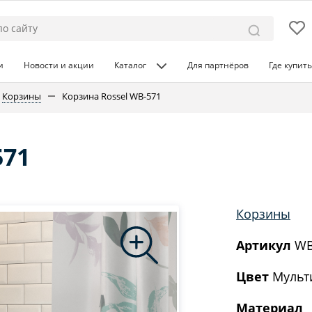
и
Новости и акции
Каталог
Для партнёров
Где купить
Корзины
Корзина Rossel WB-571
571
Корзины
Артикул
WB
Цвет
Мульт
Материал