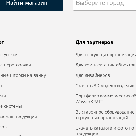
Выберите город
Найти магазин
ог
Для партнеров
е уголки
Для торгующих организаци
е перегородки
Для комплектации объектов
нные шторки на ванну
Для дизайнеров
ы
Скачать 3D модели изделий
ели
Портфолио коммерческих о
WasserKRAFT
е системы
Выставочное оборудование 
ваемая продукция
торгующих организаций
уары
Скачать каталоги и фото по
продукции