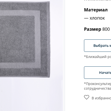
Материал
хлопок
Размер
800 
Выбрать 
*Ближайший ро
Начат
*Проконсультир
сотрудничеств
В избранн