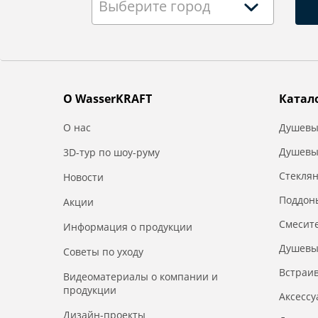
Выберите город
О WasserKRAFT
Катал
О нас
Душевы
Душевы
3D-тур по шоу-руму
Стекля
Новости
Поддон
Акции
Смесит
Информация о продукции
Душевы
Советы по уходу
Встраи
Видеоматериалы о компании и
продукции
Аксесс
Дизайн-проекты