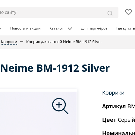
и
Новости и акции
Каталог
Для партнёров
Где купить
Коврики
Коврик для ванной Neime BM-1912 Silver
Neime BM-1912 Silver
Коврики
Артикул
BM
Цвет
Серый
Номинальн