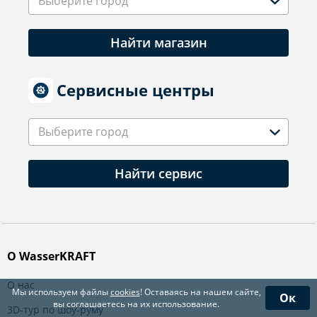
Выберите город
Найти магазин
Сервисные центры
Выберите город
Найти сервис
О WasserKRAFT
О нас
Мы используем файлы
cookies
! Оставаясь на нашем сайте,
Ок
вы соглашаетесь на их использование.
3D-тур по шоу-руму