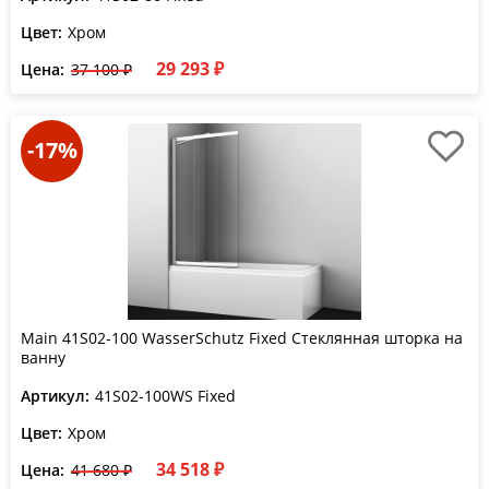
Цвет:
Хром
29 293 ₽
Цена:
37 100 ₽
-17%
Main 41S02-100 WasserSchutz Fixed Стеклянная шторка на
ванну
Артикул:
41S02-100WS Fixed
Цвет:
Хром
34 518 ₽
Цена:
41 680 ₽