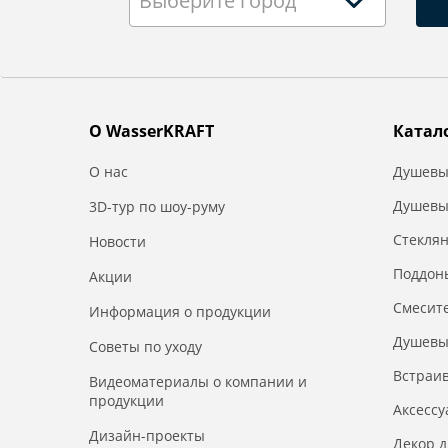
Выберите город
О WasserKRAFT
Катал
О нас
Душевы
Душевы
3D-тур по шоу-руму
Стекля
Новости
Поддон
Акции
Смесит
Информация о продукции
Душевы
Советы по уходу
Встраи
Видеоматериалы о компании и
продукции
Аксесс
Дизайн-проекты
Декор 