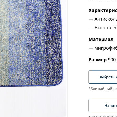
Характери
Антискол
Высота в
Материал
микрофи
Размер
900 
Выбрать 
*Ближайший ро
Начат