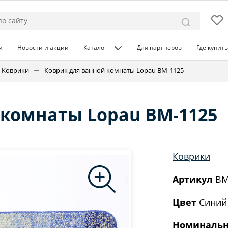
и
Новости и акции
Каталог
Для партнёров
Где купить
Коврики
Коврик для ванной комнаты Lopau BM-1125
 комнаты Lopau BM-1125
Коврики
Артикул
BM
Цвет
Синий
Номинальн