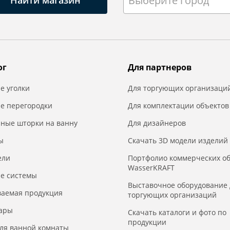
Выберите город
Найти магазин
ог
Для партнеров
е уголки
Для торгующих организаци
е перегородки
Для комплектации объектов
нные шторки на ванну
Для дизайнеров
ы
Скачать 3D модели изделий
ели
Портфолио коммерческих о
WasserKRAFT
е системы
Выставочное оборудование 
ваемая продукция
торгующих организаций
уары
Скачать каталоги и фото по
продукции
для ванной комнаты