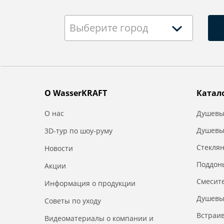
Выберите город
О WasserKRAFT
Катал
О нас
Душевы
Душевы
3D-тур по шоу-руму
Стекля
Новости
Поддон
Акции
Смесит
Информация о продукции
Душевы
Советы по уходу
Встраи
Видеоматериалы о компании и