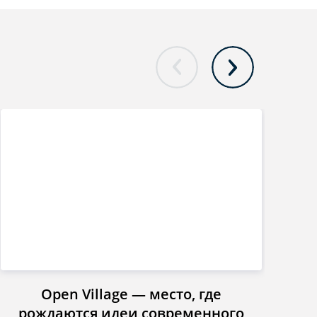
Open Village — место, где
Инст
рождаются идеи современного