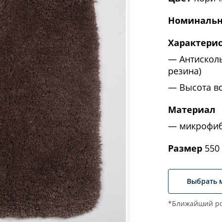
Номинальн
Характери
Антискол
резина)
Высота в
Материал
микрофи
Размер
550 
Выбрать 
*Ближайший ро