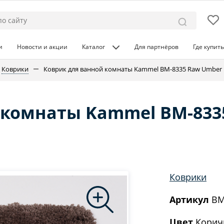
и
Новости и акции
Каталог
Для партнёров
Где купить
Коврики
Коврик для ванной комнаты Kammel BM-8335 Raw Umber
 комнаты Kammel BM-833
Коврики
Артикул
BM
Цвет
Корич