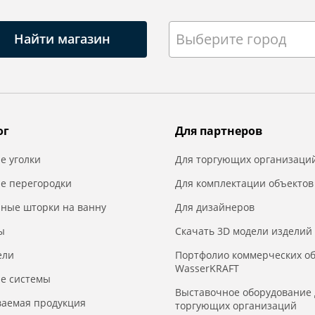
Выберите город
Найти магазин
ог
Для партнеров
е уголки
Для торгующих организаци
е перегородки
Для комплектации объектов
нные шторки на ванну
Для дизайнеров
ы
Скачать 3D модели изделий
ели
Портфолио коммерческих о
WasserKRAFT
е системы
Выставочное оборудование 
ваемая продукция
торгующих организаций