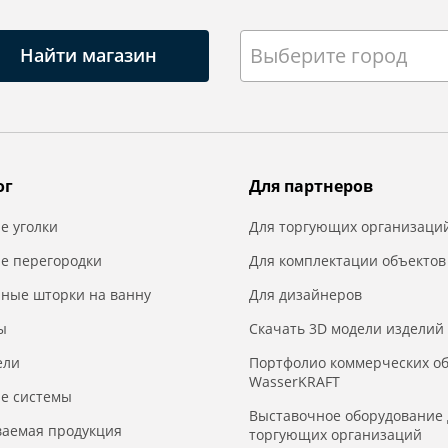
Выберите город
Найти магазин
ог
Для партнеров
е уголки
Для торгующих организаци
е перегородки
Для комплектации объектов
нные шторки на ванну
Для дизайнеров
ы
Скачать 3D модели изделий
ели
Портфолио коммерческих о
WasserKRAFT
е системы
Выставочное оборудование 
ваемая продукция
торгующих организаций