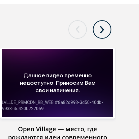
Open Village — место, где
Инст
рождаются идеи современного