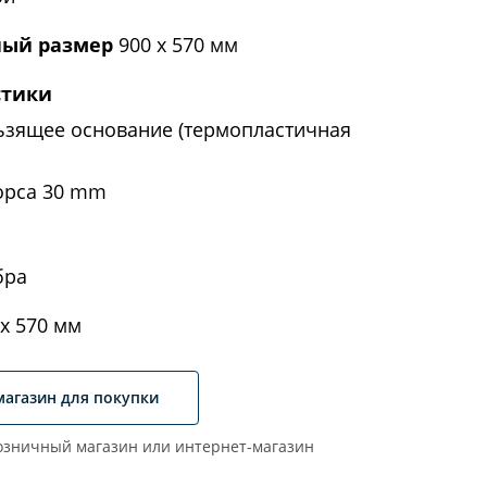
ый размер
900 х 570 мм
стики
ьзящее основание (термопластичная
орса 30 mm
бра
х 570 мм
магазин для покупки
зничный магазин или интернет-магазин