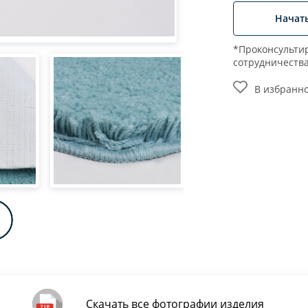
Начат
*Проконсультир
сотрудничеств
В избранн
Скачать все фотографии изделия