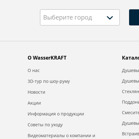
Выберите город
О WasserKRAFT
Катал
О нас
Душевы
Душевы
3D-тур по шоу-руму
Стекля
Новости
Поддон
Акции
Смесит
Информация о продукции
Душевы
Советы по уходу
Встраи
Видеоматериалы о компании и