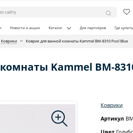
и
Новости и акции
Каталог
Для партнёров
Где купить
Коврики
Коврик для ванной комнаты Kammel BM-8310 Pool Blue
 комнаты Kammel BM-8310
Коврики
Артикул
BM
Цвет
Голуб