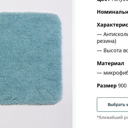
Номинальн
Характери
Антискол
резина)
Высота в
Материал
микрофи
Размер
900 
Выбрать 
*Ближайший ро