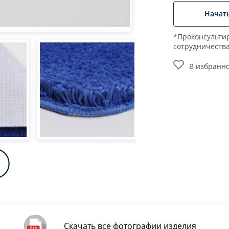
Начат
*Проконсультир
сотрудничеств
В избранн
Скачать все фотографии изделия