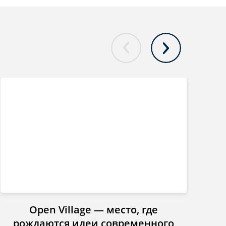
Open Village — место, где
Инст
рождаются идеи современного