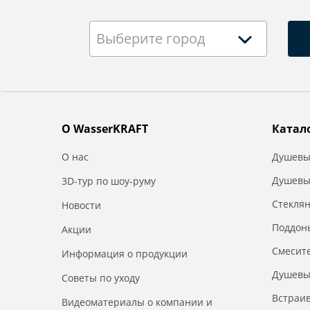
Выберите город
О WasserKRAFT
Катал
О нас
Душевы
Душевы
3D-тур по шоу-руму
Стекля
Новости
Поддон
Акции
Смесит
Информация о продукции
Душевы
Советы по уходу
Встраи
Видеоматериалы о компании и