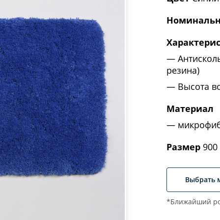
Номинальн
Характери
Антискол
резина)
Высота в
Материал
микрофи
Размер
900 
Выбрать 
*Ближайший ро