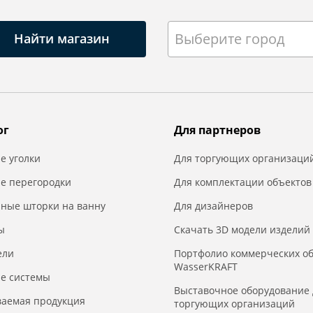
Выберите город
Найти магазин
ог
Для партнеров
е уголки
Для торгующих организаци
е перегородки
Для комплектации объектов
нные шторки на ванну
Для дизайнеров
ы
Скачать 3D модели изделий
ели
Портфолио коммерческих о
WasserKRAFT
е системы
Выставочное оборудование 
ваемая продукция
торгующих организаций