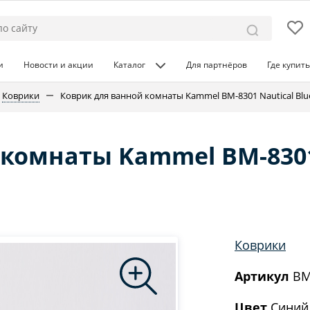
и
Новости и акции
Каталог
Для партнёров
Где купить
Коврики
Коврик для ванной комнаты Kammel BM-8301 Nautical Blu
 комнаты Kammel BM-830
Коврики
Артикул
BM
Цвет
Синий