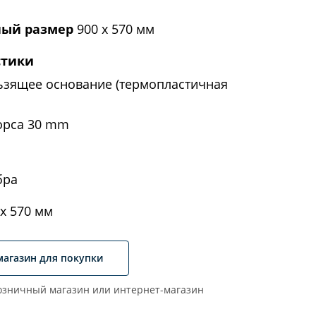
ый размер
900 х 570 мм
стики
ьзящее основание (термопластичная
орса 30 mm
бра
х 570 мм
магазин для покупки
зничный магазин или интернет-магазин