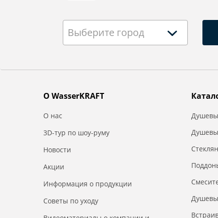
Выберите город
О WasserKRAFT
Катал
О нас
Душевы
Душевы
3D-тур по шоу-руму
Стекля
Новости
Поддон
Акции
Смесит
Информация о продукции
Душевы
Советы по уходу
Встраи
Видеоматериалы о компании и