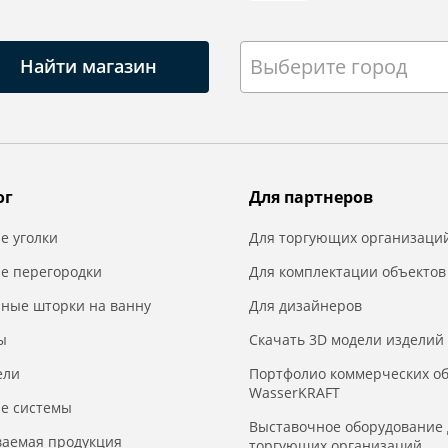
Выберите город
Найти магазин
ог
Для партнеров
е уголки
Для торгующих организаци
е перегородки
Для комплектации объектов
нные шторки на ванну
Для дизайнеров
ы
Скачать 3D модели изделий
ели
Портфолио коммерческих о
WasserKRAFT
е системы
Выставочное оборудование 
ваемая продукция
торгующих организаций