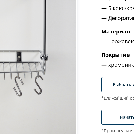
5 крючко
Декорати
Материал
нержавею
Покрытие
хромоник
Выбрать 
*Ближайший ро
Начат
*Проконсультир