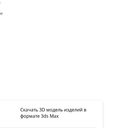
а
ое
Скачать 3D модель изделий в
формате 3ds Max