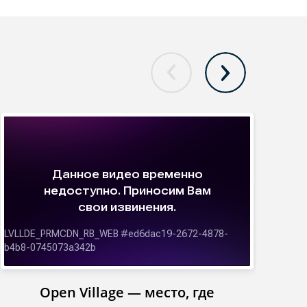
Open Village — место, где
Инст