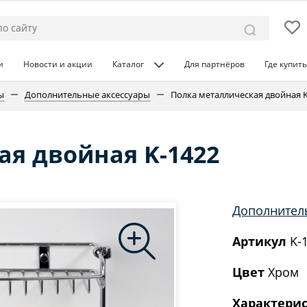
и
Новости и акции
Каталог
Для партнёров
Где купить
ы
Дополнительные аксессуары
Полка металлическая двойная K
ая двойная K-1422
Дополнител
Артикул
K-
Цвет
Хром
Характери