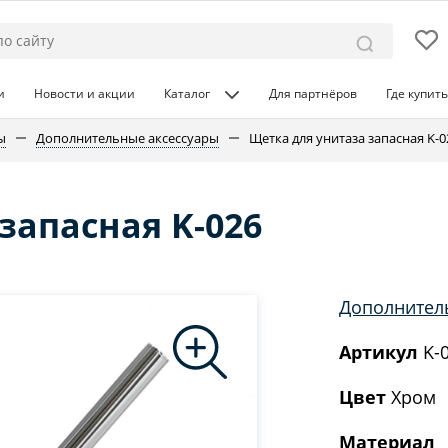
и
Новости и акции
Каталог
Для партнёров
Где купить
ы
Дополнительные аксессуары
Щетка для унитаза запасная K-0
запасная K-026
Дополнител
Артикул
K-
Цвет
Хром
Материал