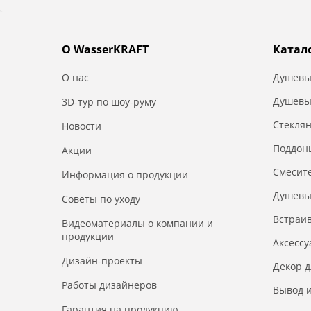
О WasserKRAFT
Катал
О нас
Душевы
Душевы
3D-тур по шоу-руму
Стекля
Новости
Поддон
Акции
Смесит
Информация о продукции
Душевы
Советы по уходу
Встраи
Видеоматериалы о компании и
продукции
Аксесс
Дизайн-проекты
Декор 
Работы дизайнеров
Вывод и
Гарантия на продукцию