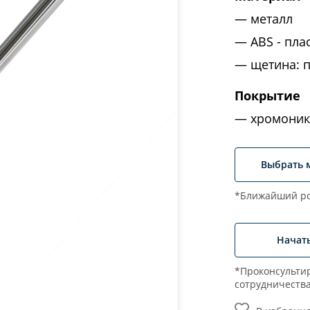
металл
ABS - пла
щетина: 
Покрытие
хромоник
Выбрать 
*Ближайший ро
Начат
*Проконсультир
сотрудничеств