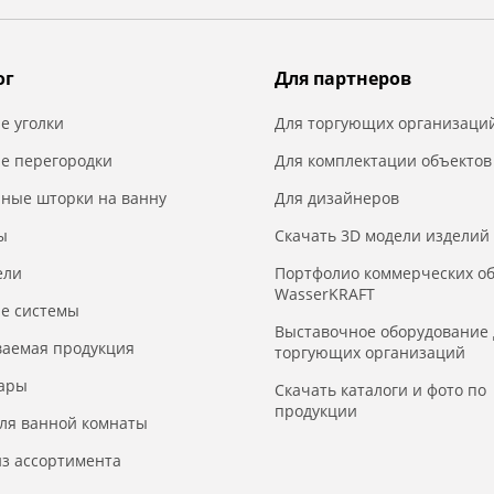
ог
Для партнеров
е уголки
Для торгующих организаци
е перегородки
Для комплектации объектов
нные шторки на ванну
Для дизайнеров
ы
Скачать 3D модели изделий
ели
Портфолио коммерческих о
WasserKRAFT
е системы
Выставочное оборудование 
ваемая продукция
торгующих организаций
уары
Скачать каталоги и фото по
продукции
для ванной комнаты
з ассортимента