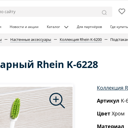
и
Новости и акции
Каталог
Для партнёров
Где купить
ы
Настенные аксессуары
Коллекция Rhein K-6200
Подстака
арный Rhein K-6228
Коллекция R
Артикул
K-
Цвет
Хром
Материал