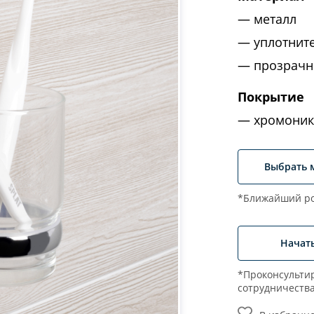
металл
уплотнит
прозрачн
Покрытие
хромоник
Выбрать 
*Ближайший ро
Начат
*Проконсультир
сотрудничеств