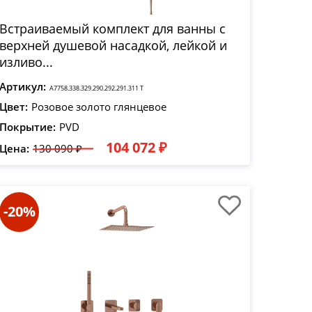
Встраиваемый комплект для ванны с
верхней душевой насадкой, лейкой и
изливо...
Артикул:
A7758.338.329.290.292.291.311 T
Цвет:
Розовое золото глянцевое
Покрытие:
PVD
104 072 ₽
Цена:
130 090 ₽
-20%