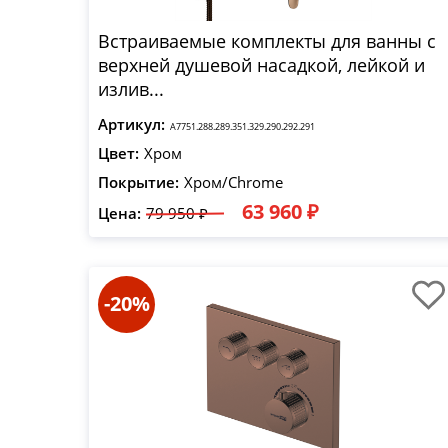
Встраиваемые комплекты для ванны с
верхней душевой насадкой, лейкой и
излив...
Артикул:
A7751.288.289.351.329.290.292.291
Цвет:
Хром
Покрытие:
Хром/Chrome
63 960 ₽
Цена:
79 950 ₽
-20%