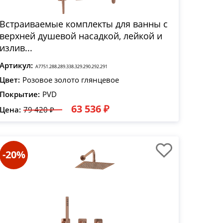
Встраиваемые комплекты для ванны с
верхней душевой насадкой, лейкой и
излив...
Артикул:
A7751.288.289.338.329.290.292.291
Цвет:
Розовое золото глянцевое
Покрытие:
PVD
63 536 ₽
Цена:
79 420 ₽
-20%