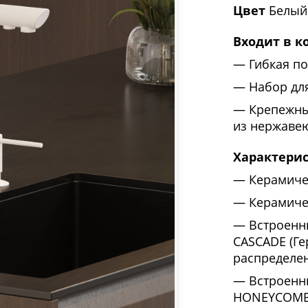
Цвет
Белый
Входит в к
Гибкая по
Набор дл
Крепежны
из нержаве
Характери
Керамиче
Керамиче
Встроенн
CASCADE (Ге
распределен
Встроенн
HONEYCOMB 