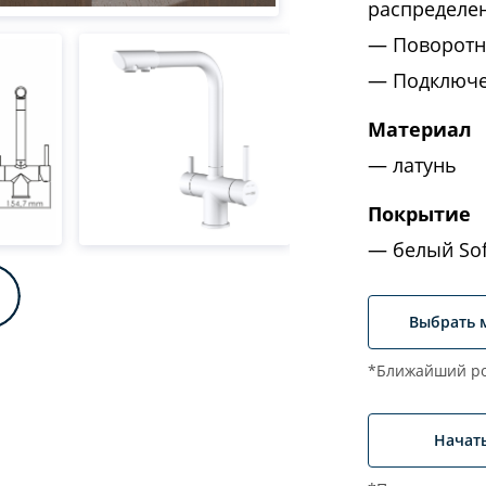
распределен
Поворотн
Подключе
Материал
латунь
Покрытие
белый Sof
Выбрать 
*Ближайший ро
Начат