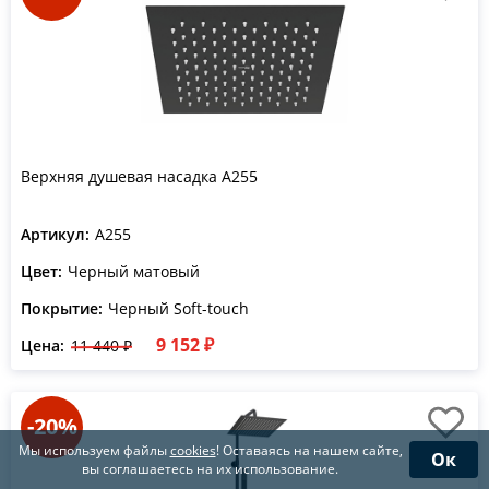
Верхняя душевая насадка A255
Артикул:
A255
Цвет:
Черный матовый
Покрытие:
Черный Soft-touch
9 152 ₽
Цена:
11 440 ₽
-20%
Мы используем файлы
cookies
! Оставаясь на нашем сайте,
Ок
вы соглашаетесь на их использование.