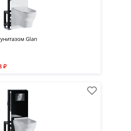
 унитазом Glan
8 ₽