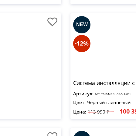
-12%
Система инсталляции с
Артикул:
66TLT.010.ME.BL.GR04.H001
Цвет:
Черный глянцевый
100 3
Цена:
113 990 ₽