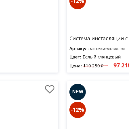
-12%
Система инсталляции с
Артикул:
66TLT.010.ME.WH.GR02.H001
Цвет:
Белый глянцевый
97 21
Цена:
110 250 ₽
-12%