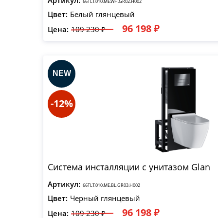
Артикул:
66TLT.010.ME.WH.GR02.H002
Цвет:
Белый глянцевый
96 198 ₽
Цена:
109 230 ₽
-12%
Система инсталляции с унитазом Glan
Артикул:
66TLT.010.ME.BL.GR03.H002
Цвет:
Черный глянцевый
96 198 ₽
Цена:
109 230 ₽