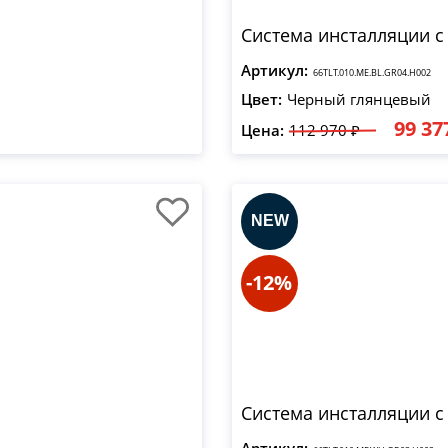
Система инсталляции с
Артикул:
66TLT.010.ME.BL.GR04.H002
Цвет:
Черный глянцевый
99 37
Цена:
112 970 ₽
-12%
Система инсталляции с