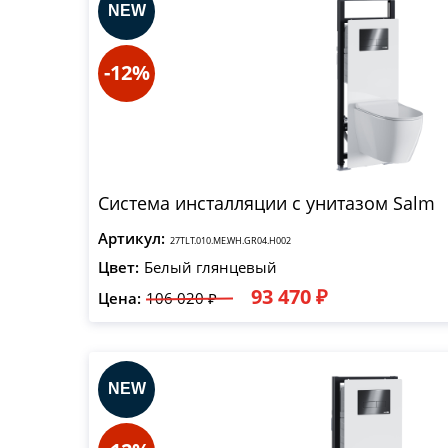
-12%
Система инсталляции с унитазом Salm
Артикул:
27TLT.010.ME.WH.GR04.H002
Цвет:
Белый глянцевый
93 470 ₽
Цена:
106 020 ₽