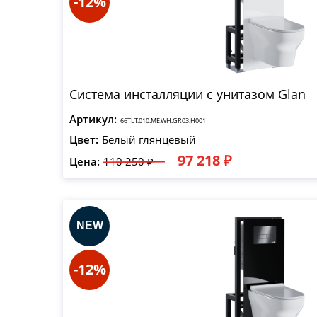
-12%
Система инсталляции с унитазом Glan
Артикул:
66TLT.010.ME.WH.GR03.H001
Цвет:
Белый глянцевый
97 218 ₽
Цена:
110 250 ₽
-12%