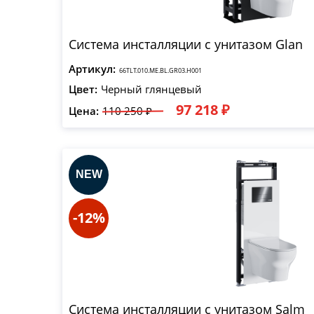
Система инсталляции с унитазом Glan
Артикул:
66TLT.010.ME.BL.GR03.H001
Цвет:
Черный глянцевый
97 218 ₽
Цена:
110 250 ₽
-12%
Система инсталляции с унитазом Salm