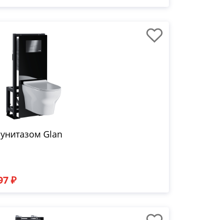
 унитазом Glan
97 ₽