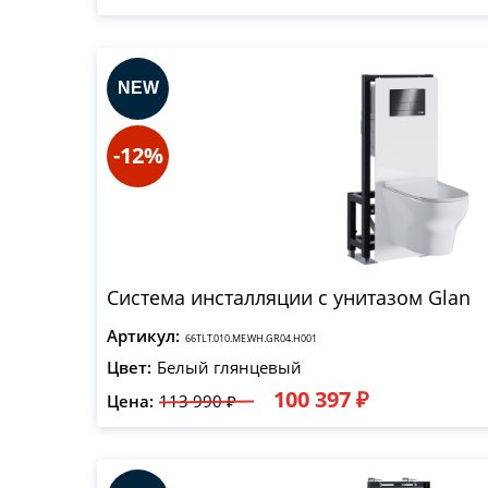
-12%
Система инсталляции с унитазом Glan
Артикул:
66TLT.010.ME.WH.GR04.H001
Цвет:
Белый глянцевый
100 397 ₽
Цена:
113 990 ₽