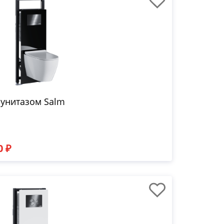
 унитазом Salm
0 ₽