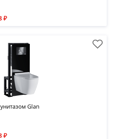
8 ₽
 унитазом Glan
8 ₽