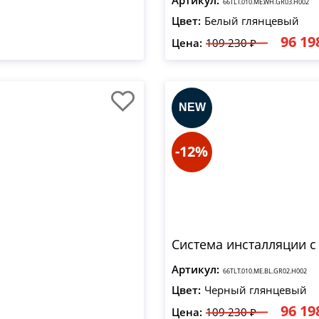
Артикул:
66TLT.010.ME.WH.GR03.H002
Цвет:
Белый глянцевый
96 19
Цена:
109 230 ₽
-12%
Система инсталляции с
Артикул:
66TLT.010.ME.BL.GR02.H002
Цвет:
Черный глянцевый
96 19
Цена:
109 230 ₽