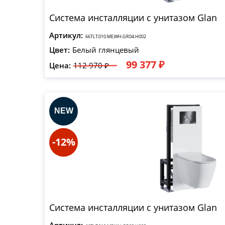
Система инсталляции с унитазом Glan
Артикул:
66TLT.010.ME.WH.GR04.H002
Цвет:
Белый глянцевый
99 377 ₽
Цена:
112 970 ₽
-12%
Система инсталляции с унитазом Glan