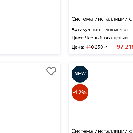
Система инсталляции с
Артикул:
66TLT.010.ME.BL.GR02.H001
Цвет:
Черный глянцевый
97 21
Цена:
110 250 ₽
-12%
Система инсталляции с