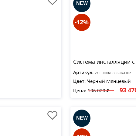
-12%
Система инсталляции с
Артикул:
27TLT.010.ME.BL.GR04.H002
Цвет:
Черный глянцевый
93 47
Цена:
106 020 ₽